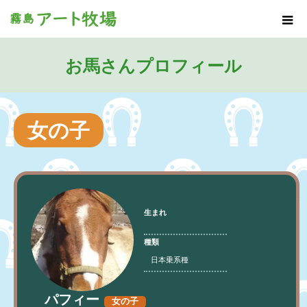
お馬さんプロフィール
女の子
生まれ
種類
日本乗系種
パフィー
女の子