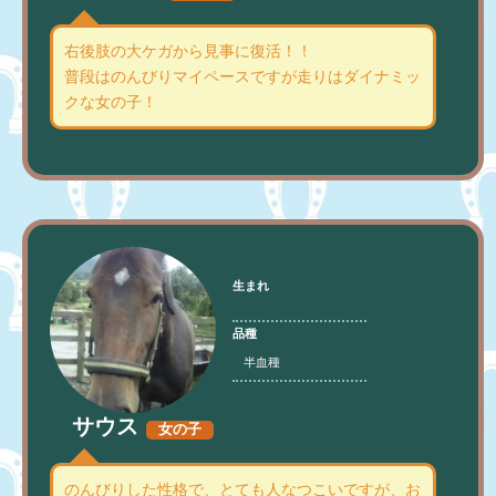
右後肢の大ケガから見事に復活！！
普段はのんびりマイペースですが走りはダイナミッ
クな女の子！
生まれ
品種
半血種
サウス
女の子
のんびりした性格で、とても人なつこいですが、お