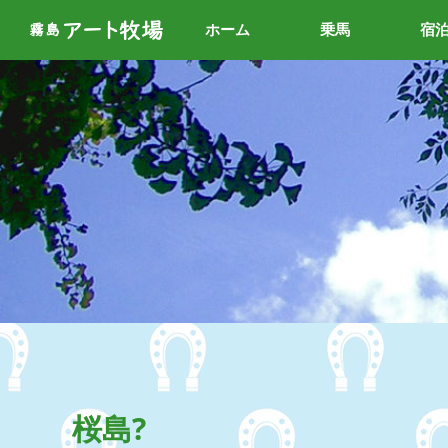
ホーム
乗馬
宿
桜島?